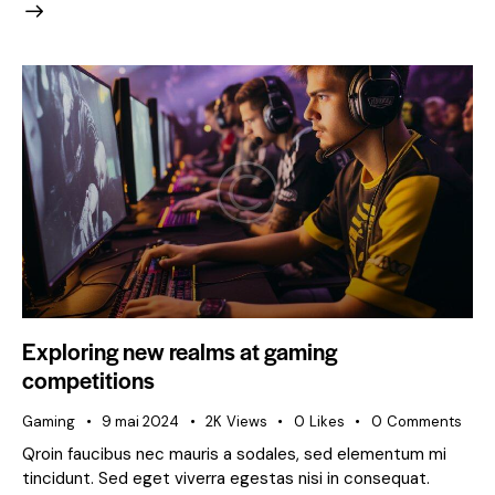
Exploring new realms at gaming
competitions
Gaming
9 mai 2024
2K
Views
0
Likes
0
Comments
Qroin faucibus nec mauris a sodales, sed elementum mi
tincidunt. Sed eget viverra egestas nisi in consequat.