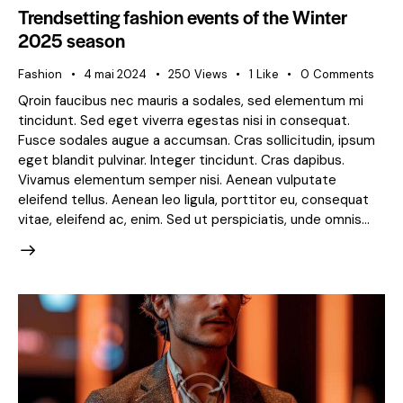
Trendsetting fashion events of the Winter
2025 season
Fashion
4 mai 2024
250
Views
1
Like
0
Comments
Qroin faucibus nec mauris a sodales, sed elementum mi
tincidunt. Sed eget viverra egestas nisi in consequat.
Fusce sodales augue a accumsan. Cras sollicitudin, ipsum
eget blandit pulvinar. Integer tincidunt. Cras dapibus.
Vivamus elementum semper nisi. Aenean vulputate
eleifend tellus. Aenean leo ligula, porttitor eu, consequat
vitae, eleifend ac, enim. Sed ut perspiciatis, unde omnis…