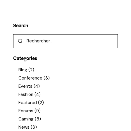
Search
Categories
Blog
(2)
Conference
(3)
Events
(4)
Fashion
(4)
Featured
(2)
Forums
(9)
Gaming
(5)
News
(3)