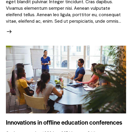
eget blandit pulvinar. Integer tincidunt. Cras dapibus.
Vivamus elementum semper nisi. Aenean vulputate
eleifend tellus. Aenean leo ligula, porttitor eu, consequat
vitae, eleifend ac, enim. Sed ut perspiciatis, unde omnis…
Innovations in offline education conferences