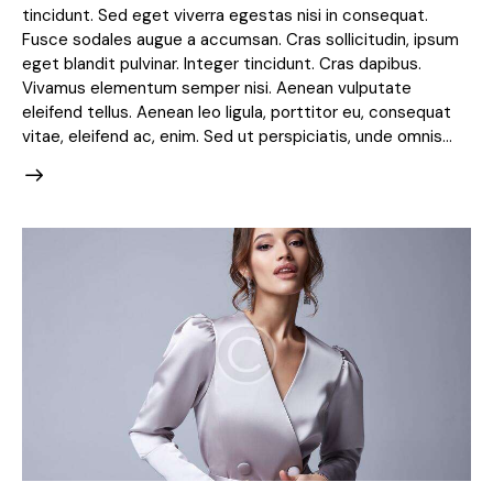
tincidunt. Sed eget viverra egestas nisi in consequat.
Fusce sodales augue a accumsan. Cras sollicitudin, ipsum
eget blandit pulvinar. Integer tincidunt. Cras dapibus.
Vivamus elementum semper nisi. Aenean vulputate
eleifend tellus. Aenean leo ligula, porttitor eu, consequat
vitae, eleifend ac, enim. Sed ut perspiciatis, unde omnis…