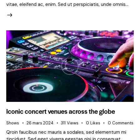
vitae, eleifend ac, enim. Sed ut perspiciatis, unde omnis…
Iconic concert venues across the globe
Shows
26 mars 2024
311
Views
0
Likes
0
Comments
Qroin faucibus nec mauris a sodales, sed elementum mi
tincidunt. Sed eget viverra egestas nisi in consequat.