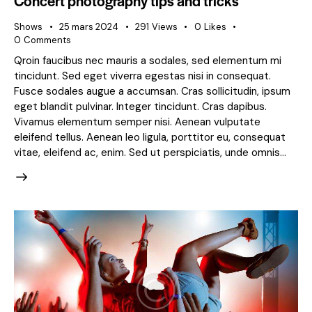
Concert photography tips and tricks
Shows
25 mars 2024
291
Views
0
Likes
0
Comments
Qroin faucibus nec mauris a sodales, sed elementum mi
tincidunt. Sed eget viverra egestas nisi in consequat.
Fusce sodales augue a accumsan. Cras sollicitudin, ipsum
eget blandit pulvinar. Integer tincidunt. Cras dapibus.
Vivamus elementum semper nisi. Aenean vulputate
eleifend tellus. Aenean leo ligula, porttitor eu, consequat
vitae, eleifend ac, enim. Sed ut perspiciatis, unde omnis…