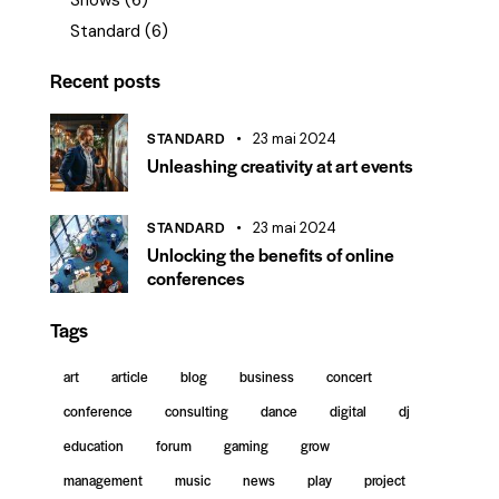
Shows
(6)
Standard
(6)
Recent posts
STANDARD
23 mai 2024
Unleashing creativity at art events
STANDARD
23 mai 2024
Unlocking the benefits of online
conferences
Tags
art
article
blog
business
concert
conference
consulting
dance
digital
dj
education
forum
gaming
grow
management
music
news
play
project