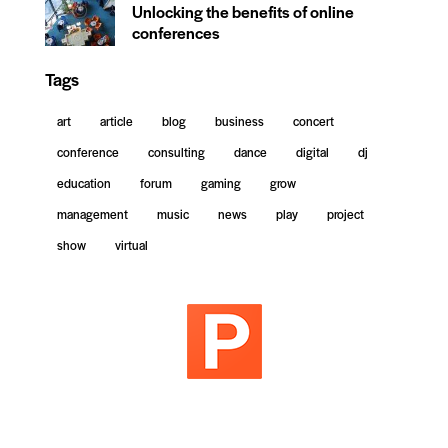
Unlocking the benefits of online
conferences
Tags
art
article
blog
business
concert
conference
consulting
dance
digital
dj
education
forum
gaming
grow
management
music
news
play
project
show
virtual