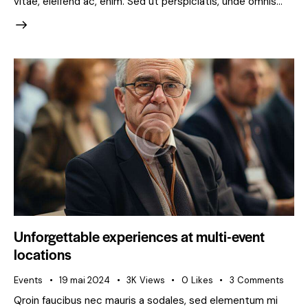
vitae, eleifend ac, enim. Sed ut perspiciatis, unde omnis…
Unforgettable experiences at multi-event
locations
Events
19 mai 2024
3K
Views
0
Likes
3
Comments
Qroin faucibus nec mauris a sodales, sed elementum mi