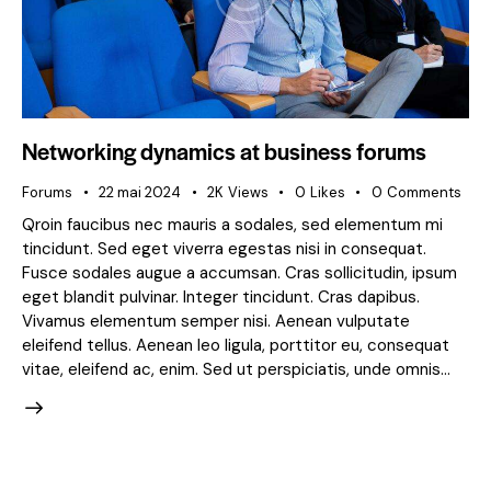
Networking dynamics at business forums
Forums
22 mai 2024
2K
Views
0
Likes
0
Comments
Qroin faucibus nec mauris a sodales, sed elementum mi
tincidunt. Sed eget viverra egestas nisi in consequat.
Fusce sodales augue a accumsan. Cras sollicitudin, ipsum
eget blandit pulvinar. Integer tincidunt. Cras dapibus.
Vivamus elementum semper nisi. Aenean vulputate
eleifend tellus. Aenean leo ligula, porttitor eu, consequat
vitae, eleifend ac, enim. Sed ut perspiciatis, unde omnis…