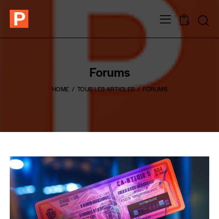
0
Forums
HOME
TOUS LES ARTICLES
FORUMS