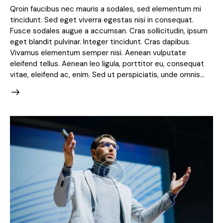
Qroin faucibus nec mauris a sodales, sed elementum mi
tincidunt. Sed eget viverra egestas nisi in consequat.
Fusce sodales augue a accumsan. Cras sollicitudin, ipsum
eget blandit pulvinar. Integer tincidunt. Cras dapibus.
Vivamus elementum semper nisi. Aenean vulputate
eleifend tellus. Aenean leo ligula, porttitor eu, consequat
vitae, eleifend ac, enim. Sed ut perspiciatis, unde omnis…