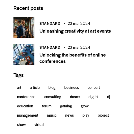
Recent posts
STANDARD
23 mai 2024
Unleashing creativity at art events
STANDARD
23 mai 2024
Unlocking the benefits of online
conferences
Tags
art
article
blog
business
concert
conference
consulting
dance
digital
dj
education
forum
gaming
grow
management
music
news
play
project
show
virtual