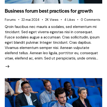
Business forum best practices for growth
Forums
22 mai 2024
2K
Views
4
Likes
0
Comments
Qroin faucibus nec mauris a sodales, sed elementum mi
tincidunt. Sed eget viverra egestas nisi in consequat.
Fusce sodales augue a accumsan. Cras sollicitudin, ipsum
eget blandit pulvinar. Integer tincidunt. Cras dapibus.
Vivamus elementum semper nisi. Aenean vulputate
eleifend tellus. Aenean leo ligula, porttitor eu, consequat
vitae, eleifend ac, enim. Sed ut perspiciatis, unde omnis…