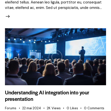
eleifend tellus. Aenean leo ligula, porttitor eu, consequat
vitae, eleifend ac, enim. Sed ut perspiciatis, unde omnis…
Understanding AI integration into your
presentation
Forums
22 mai 2024
2K
Views
0
Likes
0
Comments