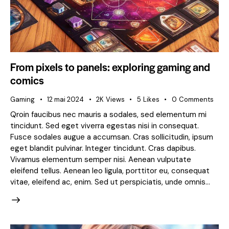
From pixels to panels: exploring gaming and
comics
Gaming
12 mai 2024
2K
Views
5
Likes
0
Comments
Qroin faucibus nec mauris a sodales, sed elementum mi
tincidunt. Sed eget viverra egestas nisi in consequat.
Fusce sodales augue a accumsan. Cras sollicitudin, ipsum
eget blandit pulvinar. Integer tincidunt. Cras dapibus.
Vivamus elementum semper nisi. Aenean vulputate
eleifend tellus. Aenean leo ligula, porttitor eu, consequat
vitae, eleifend ac, enim. Sed ut perspiciatis, unde omnis…