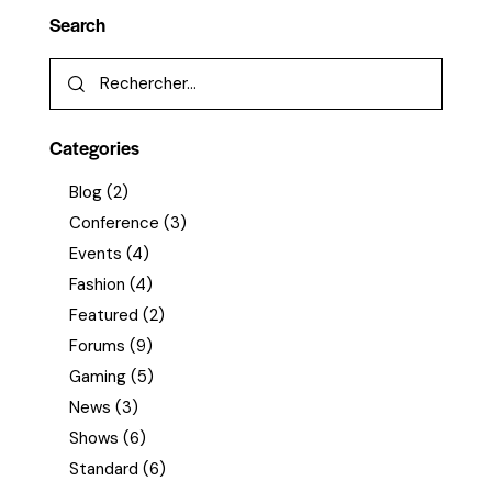
Search
Categories
Blog
(2)
Conference
(3)
Events
(4)
Fashion
(4)
Featured
(2)
Forums
(9)
Gaming
(5)
News
(3)
Shows
(6)
Standard
(6)