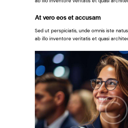
ab illo inventore veritatis et quasi archit
At vero eos et accusam
Sed ut perspiciatis, unde omnis iste na
ab illo inventore veritatis et quasi archit