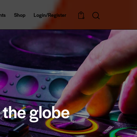
nts
Shop
Login/Register
0
 the globe