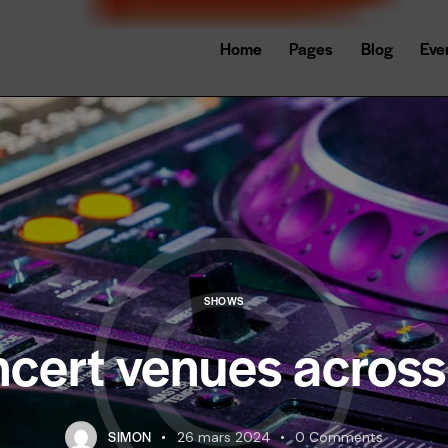
Home
Pages
Blog
Eve
SHOWS
ncert venues across
SIMON
26 mars 2024
0
Comments