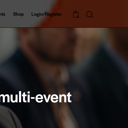
nts
Shop
Login/Register
0
multi-event