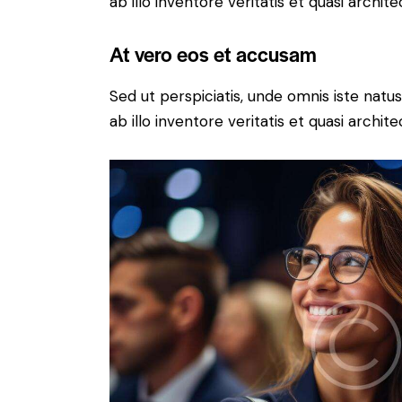
ab illo inventore veritatis et quasi archit
At vero eos et accusam
Sed ut perspiciatis, unde omnis iste na
ab illo inventore veritatis et quasi archit