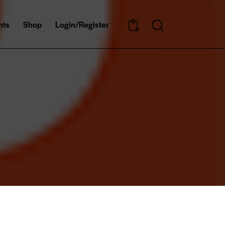
nts
Shop
Login/Register
0