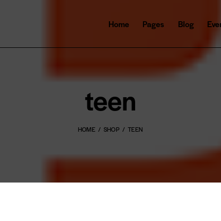
Home
Pages
Blog
Eve
teen
HOME
SHOP
TEEN