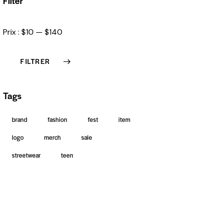
Filter
Prix :
$10
—
$140
FILTRER
Tags
brand
fashion
fest
item
logo
merch
sale
streetwear
teen