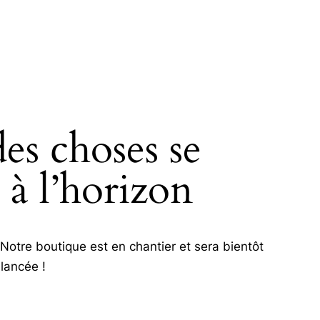
es choses se
H
 à l’horizon
otre boutique est en chantier et sera bientôt
lancée !