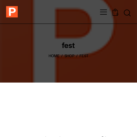
0
fest
HOME
SHOP
FEST