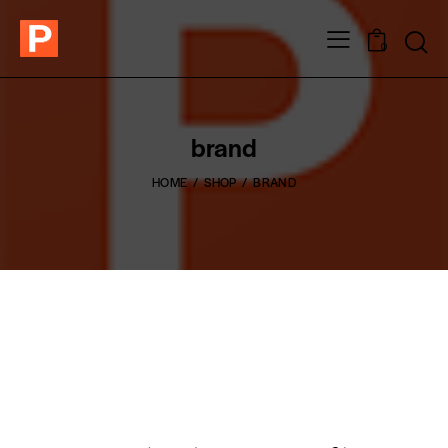
0
brand
HOME
SHOP
BRAND