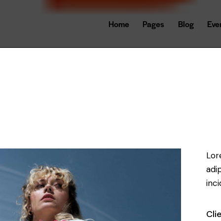
Home
Pages
Blog
Eve
Lor
adi
inc
Cli