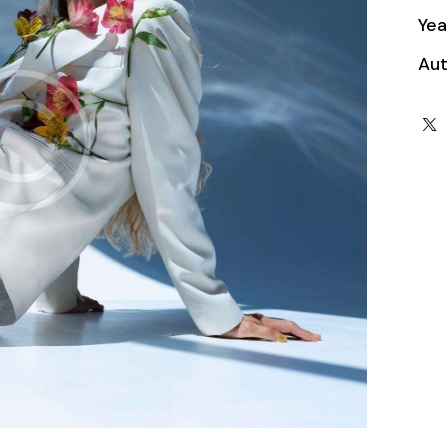
Yea
Aut