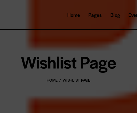
Home
Pages
Blog
Eve
Wishlist Page
HOME
WISHLIST PAGE