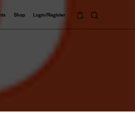
nts
Shop
Login/Register
0