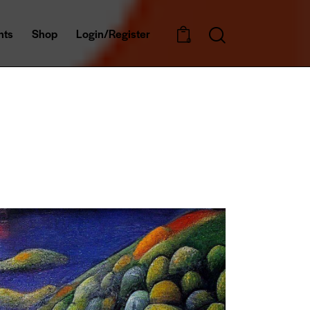
nts
Shop
Login/Register
0