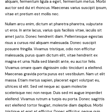
aliquam, fermentum ligula a eget, fermentum metus. Morbi
auctor sed dui et rhoncus. Maecenas varius suscipit ipsum,
vitae et pretium est mollis nec.
Nullam arcu enim, dictum at pharetra pharetra, vulputate
ut eros. In ante lacus, varius quis facilisis vitae, iaculis sit
amet justo. Donec hendrerit diam. Pellentesque egestas
risus a cursus nisl aliquam malesuada. Donec suscipit
posuere fringilla. Vivamus tristique, odio non efficitur
malesuada, purus quam dictum elit, vitae hendrerit ex
magna et urna. Nulla sed blandit ante, eu auctor felis.
Vivamus ornare quam dignissim odio tincidunt a eleifend.
Maecenas gravida porta purus est vestibulum. Nam ut elit
massa. Etiam metus sapien, placerat eget volutpat eu,
ultrices id elit. Sed vel neque ac quam molestie
scelerisque nec non neque. Duis sed mi augue imperdiet
eleifend. Vivamus rutrum a turpis eu porta. Donec sagittis
est eleifend tortor feugiat, molestie diam dapibus. Morbi
tristique at erat at efficitur. Donec efficitur, neque quis