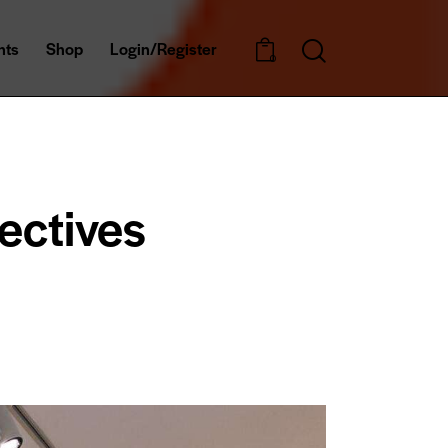
nts
Shop
Login/Register
0
ectives