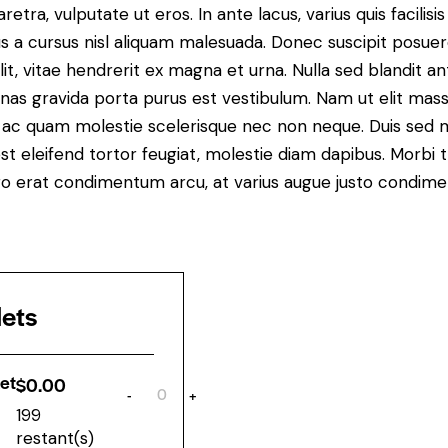
ra, vulputate ut eros. In ante lacus, varius quis facilisis 
 a cursus nisl aliquam malesuada. Donec suscipit posuere 
it, vitae hendrerit ex magna et urna. Nulla sed blandit a
enas gravida porta purus est vestibulum. Nam ut elit mas
que ac quam molestie scelerisque nec non neque. Duis sed
st eleifend tortor feugiat, molestie diam dapibus. Morbi tr
libero erat condimentum arcu, at varius augue justo condim
lets
et
$
0.00
-
+
Q
199
u
a
restant(s)