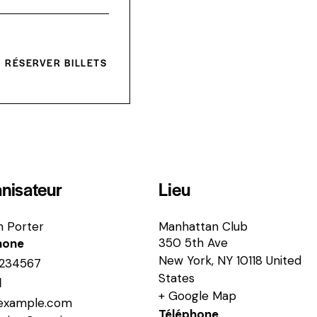
n
t
i
t
é
RÉSERVER BILLETS
nisateur
Lieu
n Porter
Manhattan Club
350 5th Ave
hone
New York
,
NY
10118
United
234567
States
l
+ Google Map
example.com
Téléphone