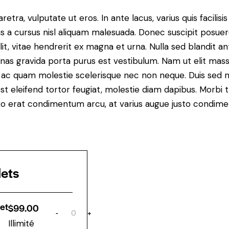
ra, vulputate ut eros. In ante lacus, varius quis facilisis 
 a cursus nisl aliquam malesuada. Donec suscipit posuere 
it, vitae hendrerit ex magna et urna. Nulla sed blandit a
enas gravida porta purus est vestibulum. Nam ut elit mas
que ac quam molestie scelerisque nec non neque. Duis sed
st eleifend tortor feugiat, molestie diam dapibus. Morbi tr
libero erat condimentum arcu, at varius augue justo condim
lets
et
$
99.00
-
+
Q
Illimité
u