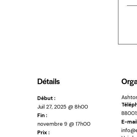
Détails
Orga
Ashto
Début :
Télép
Juil 27, 2025 @ 8h00
88001
Fin :
E-mai
novembre 9 @ 17h00
info@
Prix :