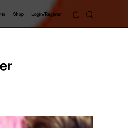
nts
Shop
Login/Register
0
er