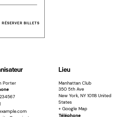
a
n
t
i
t
RÉSERVER BILLETS
é
nisateur
Lieu
n Porter
Manhattan Club
350 5th Ave
hone
New York
,
NY
10118
United
234567
States
l
+ Google Map
example.com
Téléphone