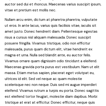
auctor sed dui et rhoncus. Maecenas varius suscipit ipsum,
vitae et pretium est mollis nec.
Nullam arcu enim, dictum at pharetra pharetra, vulputate
ut eros. In ante lacus, varius quis facilisis vitae, iaculis sit
amet justo. Donec hendrerit diam. Pellentesque egestas
risus a cursus nisl aliquam malesuada. Donec suscipit
posuere fringilla. Vivamus tristique, odio non efficitur
malesuada, purus quam dictum elit, vitae hendrerit ex
magna et urna. Nulla sed blandit ante, eu auctor felis.
Vivamus ornare quam dignissim odio tincidunt a eleifend.
Maecenas gravida porta purus est vestibulum. Nam ut elit
massa. Etiam metus sapien, placerat eget volutpat eu,
ultrices id elit. Sed vel neque ac quam molestie
scelerisque nec non neque. Duis sed mi augue imperdiet
eleifend. Vivamus rutrum a turpis eu porta. Donec sagittis
est eleifend tortor feugiat, molestie diam dapibus. Morbi
tristique at erat at efficitur. Donec efficitur, neque quis