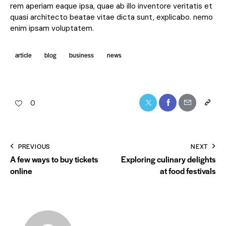
rem aperiam eaque ipsa, quae ab illo inventore veritatis et
quasi architecto beatae vitae dicta sunt, explicabo. nemo
enim ipsam voluptatem.
article
blog
business
news
0
PREVIOUS
NEXT
A few ways to buy tickets
Exploring culinary delights
online
at food festivals