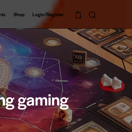
nts
Shop
Login/Register
0
ing gaming