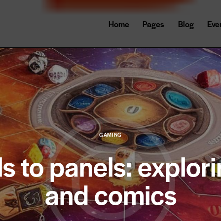
Home
Pages
Blog
Eve
GAMING
ls to panels: explor
and comics