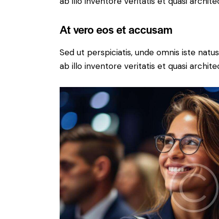
ab illo inventore veritatis et quasi archit
At vero eos et accusam
Sed ut perspiciatis, unde omnis iste na
ab illo inventore veritatis et quasi archit