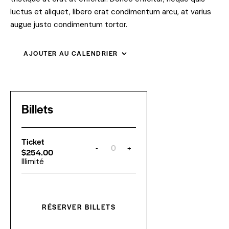
luctus et aliquet, libero erat condimentum arcu, at varius
augue justo condimentum tortor.
AJOUTER AU CALENDRIER
Billets
Ticket
-
+
Q
$
254.00
u
Illimité
a
n
t
i
t
é
RÉSERVER BILLETS