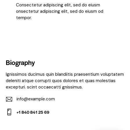
Consectetur adipiscing elit, sed do eiusm
onsectetur adipiscing elit, sed do eiusm od
tempor.
Biography
Ignissimos ducimus quin blandiitis praesentium voluptatem
deleniti atque corrupti quos dolores et quas molestias
excepturi. scint occaecatti gnissimus.
info@example.com
E-
+1 840 841 25 69
m
Ph
ail:
on