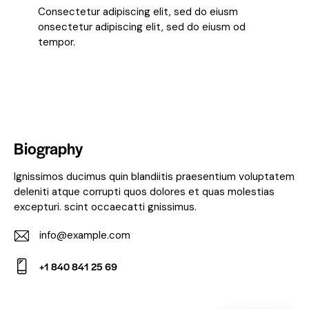
Consectetur adipiscing elit, sed do eiusm
onsectetur adipiscing elit, sed do eiusm od
tempor.
Biography
Ignissimos ducimus quin blandiitis praesentium voluptatem
deleniti atque corrupti quos dolores et quas molestias
excepturi. scint occaecatti gnissimus.
info@example.com
E-
+1 840 841 25 69
m
Ph
ail:
on