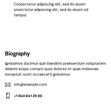
Consectetur adipiscing elit, sed do eiusm
onsectetur adipiscing elit, sed do eiusm od
tempor.
Biography
Ignissimos ducimus quin blandiitis praesentium voluptatem
deleniti atque corrupti quos dolores et quas molestias
excepturi. scint occaecatti gnissimus.
info@example.com
E-
+1 840 841 25 69
m
Ph
ail:
on