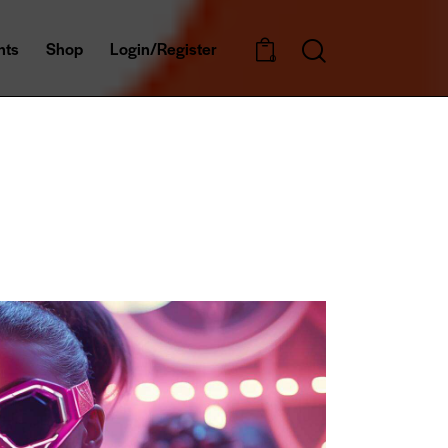
nts
Shop
Login/Register
0