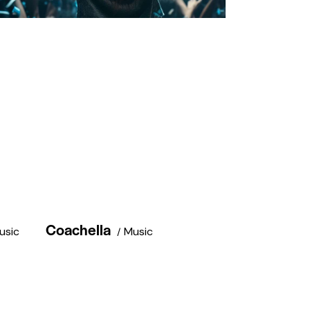
Coachella
usic
Music