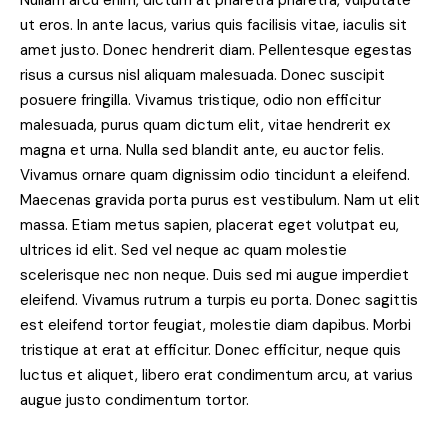
Nullam arcu enim, dictum at pharetra pharetra, vulputate
ut eros. In ante lacus, varius quis facilisis vitae, iaculis sit
amet justo. Donec hendrerit diam. Pellentesque egestas
risus a cursus nisl aliquam malesuada. Donec suscipit
posuere fringilla. Vivamus tristique, odio non efficitur
malesuada, purus quam dictum elit, vitae hendrerit ex
magna et urna. Nulla sed blandit ante, eu auctor felis.
Vivamus ornare quam dignissim odio tincidunt a eleifend.
Maecenas gravida porta purus est vestibulum. Nam ut elit
massa. Etiam metus sapien, placerat eget volutpat eu,
ultrices id elit. Sed vel neque ac quam molestie
scelerisque nec non neque. Duis sed mi augue imperdiet
eleifend. Vivamus rutrum a turpis eu porta. Donec sagittis
est eleifend tortor feugiat, molestie diam dapibus. Morbi
tristique at erat at efficitur. Donec efficitur, neque quis
luctus et aliquet, libero erat condimentum arcu, at varius
augue justo condimentum tortor.