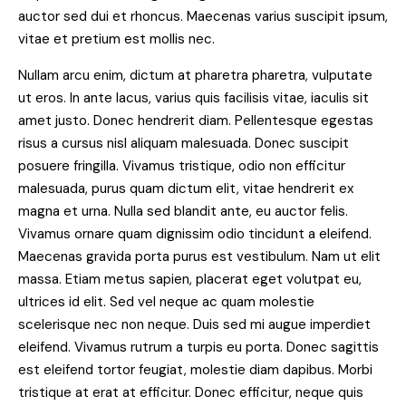
auctor sed dui et rhoncus. Maecenas varius suscipit ipsum,
vitae et pretium est mollis nec.
Nullam arcu enim, dictum at pharetra pharetra, vulputate
ut eros. In ante lacus, varius quis facilisis vitae, iaculis sit
amet justo. Donec hendrerit diam. Pellentesque egestas
risus a cursus nisl aliquam malesuada. Donec suscipit
posuere fringilla. Vivamus tristique, odio non efficitur
malesuada, purus quam dictum elit, vitae hendrerit ex
magna et urna. Nulla sed blandit ante, eu auctor felis.
Vivamus ornare quam dignissim odio tincidunt a eleifend.
Maecenas gravida porta purus est vestibulum. Nam ut elit
massa. Etiam metus sapien, placerat eget volutpat eu,
ultrices id elit. Sed vel neque ac quam molestie
scelerisque nec non neque. Duis sed mi augue imperdiet
eleifend. Vivamus rutrum a turpis eu porta. Donec sagittis
est eleifend tortor feugiat, molestie diam dapibus. Morbi
tristique at erat at efficitur. Donec efficitur, neque quis