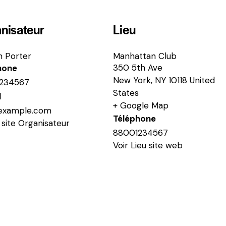
nisateur
Lieu
n Porter
Manhattan Club
350 5th Ave
hone
New York
,
NY
10118
United
234567
States
l
+ Google Map
example.com
Téléphone
e site Organisateur
88001234567
Voir Lieu site web