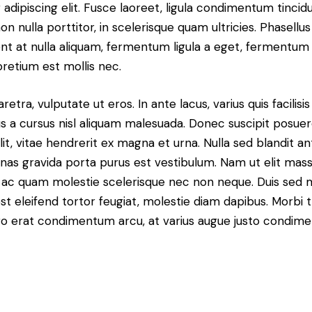
dipiscing elit. Fusce laoreet, ligula condimentum tincidu
n nulla porttitor, in scelerisque quam ultricies. Phasellus
t at nulla aliquam, fermentum ligula a eget, fermentum 
pretium est mollis nec.
ra, vulputate ut eros. In ante lacus, varius quis facilisis 
 a cursus nisl aliquam malesuada. Donec suscipit posuere 
it, vitae hendrerit ex magna et urna. Nulla sed blandit a
enas gravida porta purus est vestibulum. Nam ut elit mas
que ac quam molestie scelerisque nec non neque. Duis sed
st eleifend tortor feugiat, molestie diam dapibus. Morbi tr
libero erat condimentum arcu, at varius augue justo condim