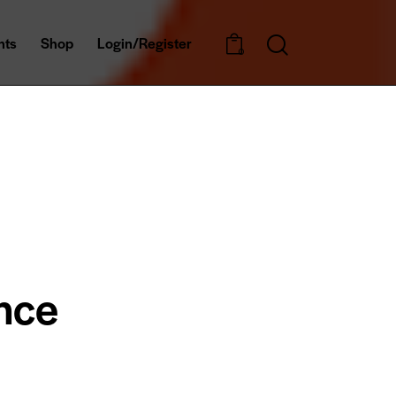
nts
Shop
Login/Register
0
ence