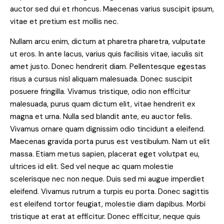
auctor sed dui et rhoncus. Maecenas varius suscipit ipsum,
vitae et pretium est mollis nec.
Nullam arcu enim, dictum at pharetra pharetra, vulputate
ut eros. In ante lacus, varius quis facilisis vitae, iaculis sit
amet justo. Donec hendrerit diam. Pellentesque egestas
risus a cursus nisl aliquam malesuada. Donec suscipit
posuere fringilla. Vivamus tristique, odio non efficitur
malesuada, purus quam dictum elit, vitae hendrerit ex
magna et urna. Nulla sed blandit ante, eu auctor felis.
Vivamus ornare quam dignissim odio tincidunt a eleifend.
Maecenas gravida porta purus est vestibulum. Nam ut elit
massa. Etiam metus sapien, placerat eget volutpat eu,
ultrices id elit. Sed vel neque ac quam molestie
scelerisque nec non neque. Duis sed mi augue imperdiet
eleifend. Vivamus rutrum a turpis eu porta. Donec sagittis
est eleifend tortor feugiat, molestie diam dapibus. Morbi
tristique at erat at efficitur. Donec efficitur, neque quis