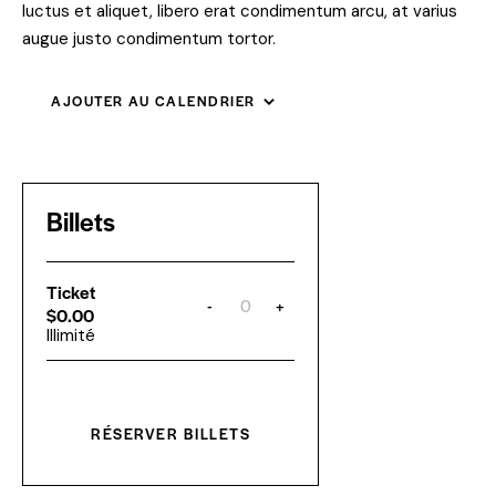
luctus et aliquet, libero erat condimentum arcu, at varius
augue justo condimentum tortor.
AJOUTER AU CALENDRIER
Billets
Ticket
-
+
Q
$
0.00
u
Illimité
a
n
t
i
t
é
RÉSERVER BILLETS