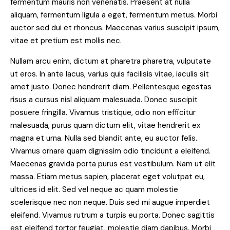
fermentum mauris non venenatis. Praesent at nulla
aliquam, fermentum ligula a eget, fermentum metus. Morbi
auctor sed dui et rhoncus. Maecenas varius suscipit ipsum,
vitae et pretium est mollis nec.
Nullam arcu enim, dictum at pharetra pharetra, vulputate
ut eros. In ante lacus, varius quis facilisis vitae, iaculis sit
amet justo. Donec hendrerit diam. Pellentesque egestas
risus a cursus nisl aliquam malesuada. Donec suscipit
posuere fringilla. Vivamus tristique, odio non efficitur
malesuada, purus quam dictum elit, vitae hendrerit ex
magna et urna. Nulla sed blandit ante, eu auctor felis.
Vivamus ornare quam dignissim odio tincidunt a eleifend.
Maecenas gravida porta purus est vestibulum. Nam ut elit
massa. Etiam metus sapien, placerat eget volutpat eu,
ultrices id elit. Sed vel neque ac quam molestie
scelerisque nec non neque. Duis sed mi augue imperdiet
eleifend. Vivamus rutrum a turpis eu porta. Donec sagittis
est eleifend tortor feugiat, molestie diam dapibus. Morbi