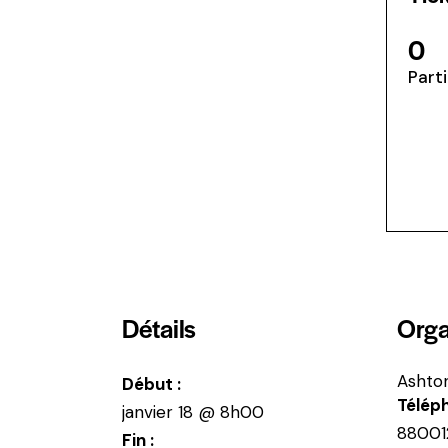
0
Part
Détails
Orga
Ashto
Début :
Télép
janvier 18 @ 8h00
88001
Fin :