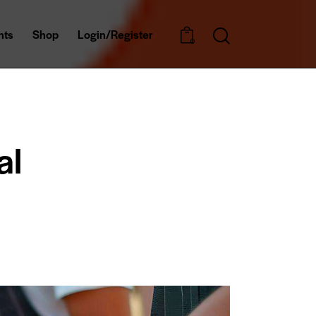
nts
Shop
Login/Register
0
al