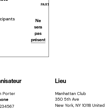
PARTICIPE
icipants
Ne
sera
pas
présent
nisateur
Lieu
n Porter
Manhattan Club
350 5th Ave
hone
New York
,
NY
10118
United
234567