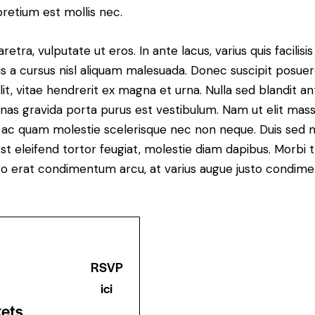
pretium est mollis nec.
ra, vulputate ut eros. In ante lacus, varius quis facilisis 
 a cursus nisl aliquam malesuada. Donec suscipit posuere 
it, vitae hendrerit ex magna et urna. Nulla sed blandit a
enas gravida porta purus est vestibulum. Nam ut elit mas
que ac quam molestie scelerisque nec non neque. Duis sed
st eleifend tortor feugiat, molestie diam dapibus. Morbi tr
libero erat condimentum arcu, at varius augue justo condim
RSVP
ici
kets