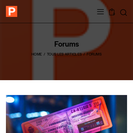
0
Forums
HOME
TOUS LES ARTICLES
FORUMS