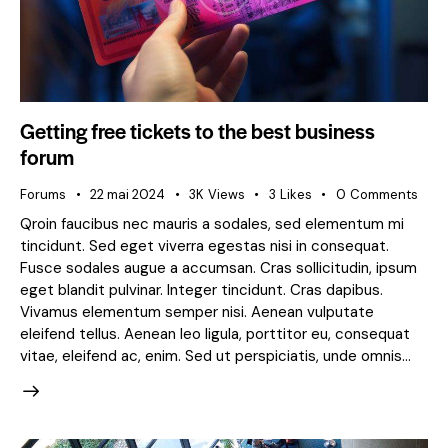
Getting free tickets to the best business
forum
Forums
22 mai 2024
3K
Views
3
Likes
0
Comments
Qroin faucibus nec mauris a sodales, sed elementum mi
tincidunt. Sed eget viverra egestas nisi in consequat.
Fusce sodales augue a accumsan. Cras sollicitudin, ipsum
eget blandit pulvinar. Integer tincidunt. Cras dapibus.
Vivamus elementum semper nisi. Aenean vulputate
eleifend tellus. Aenean leo ligula, porttitor eu, consequat
vitae, eleifend ac, enim. Sed ut perspiciatis, unde omnis…