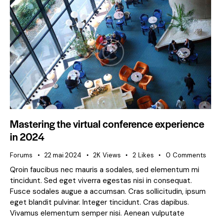
Mastering the virtual conference experience
in 2024
Forums
22 mai 2024
2K
Views
2
Likes
0
Comments
Qroin faucibus nec mauris a sodales, sed elementum mi
tincidunt. Sed eget viverra egestas nisi in consequat.
Fusce sodales augue a accumsan. Cras sollicitudin, ipsum
eget blandit pulvinar. Integer tincidunt. Cras dapibus.
Vivamus elementum semper nisi. Aenean vulputate