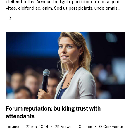
eleifend tellus. Aenean leo ligula, porttitor eu, consequat
vitae, eleifend ac, enim. Sed ut perspiciatis, unde omnis…
Forum reputation: building trust with
attendants
Forums
22 mai 2024
2K
Views
0
Likes
0
Comments