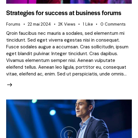
Strategies for success at business forums
Forums
22 mai 2024
2K
Views
1
Like
0
Comments
Qroin faucibus nec mauris a sodales, sed elementum mi
tincidunt. Sed eget viverra egestas nisi in consequat.
Fusce sodales augue a accumsan. Cras sollicitudin, ipsum
eget blandit pulvinar. Integer tincidunt. Cras dapibus.
Vivamus elementum semper nisi. Aenean vulputate
eleifend tellus. Aenean leo ligula, porttitor eu, consequat
vitae, eleifend ac, enim. Sed ut perspiciatis, unde omnis…