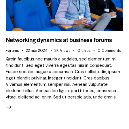
Networking dynamics at business forums
Forums
22 mai 2024
2K
Views
0
Likes
0
Comments
Qroin faucibus nec mauris a sodales, sed elementum mi
tincidunt. Sed eget viverra egestas nisi in consequat.
Fusce sodales augue a accumsan. Cras sollicitudin, ipsum
eget blandit pulvinar. Integer tincidunt. Cras dapibus.
Vivamus elementum semper nisi. Aenean vulputate
eleifend tellus. Aenean leo ligula, porttitor eu, consequat
vitae, eleifend ac, enim. Sed ut perspiciatis, unde omnis…