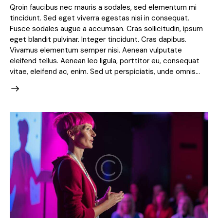
Qroin faucibus nec mauris a sodales, sed elementum mi
tincidunt. Sed eget viverra egestas nisi in consequat.
Fusce sodales augue a accumsan. Cras sollicitudin, ipsum
eget blandit pulvinar. Integer tincidunt. Cras dapibus.
Vivamus elementum semper nisi. Aenean vulputate
eleifend tellus. Aenean leo ligula, porttitor eu, consequat
vitae, eleifend ac, enim. Sed ut perspiciatis, unde omnis…