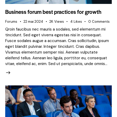
Business forum best practices for growth
Forums
22 mai 2024
2K
Views
4
Likes
0
Comments
Qroin faucibus nec mauris a sodales, sed elementum mi
tincidunt. Sed eget viverra egestas nisi in consequat.
Fusce sodales augue a accumsan. Cras sollicitudin, ipsum
eget blandit pulvinar. Integer tincidunt. Cras dapibus.
Vivamus elementum semper nisi. Aenean vulputate
eleifend tellus. Aenean leo ligula, porttitor eu, consequat
vitae, eleifend ac, enim. Sed ut perspiciatis, unde omnis…