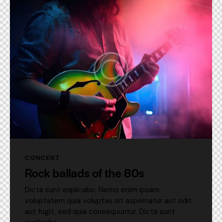
CONCERT
Rock ballads of the 80s
Dicta sunt explicabo. Nemo enim ipsam
voluptatem quia voluptas sit aspernatur aut odit
aut fugit, sed quia consequuntur. Dicta sunt